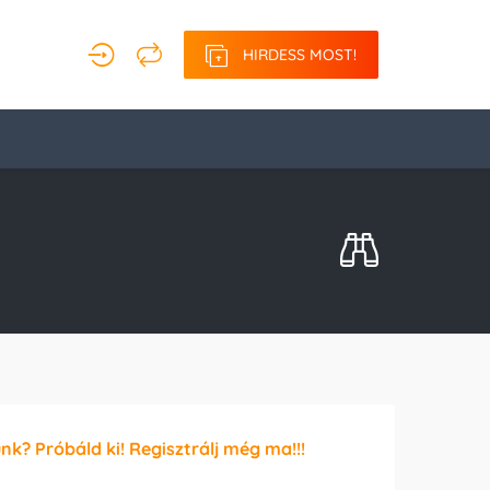
HIRDESS MOST!
unk? Próbáld ki! Regisztrálj még ma!!!