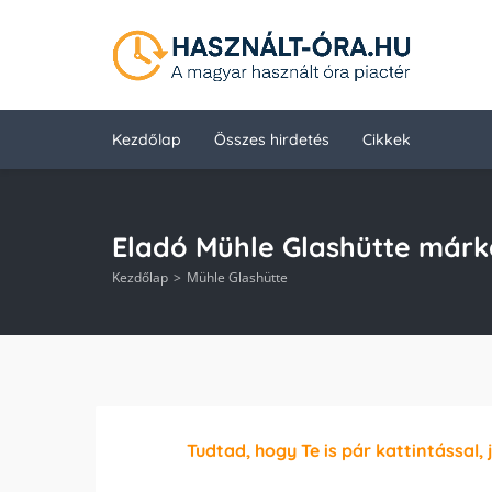
Kezdőlap
Összes hirdetés
Cikkek
Eladó Mühle Glashütte márk
Kezdőlap
Mühle Glashütte
Tudtad, hogy Te is pár kattintással, 