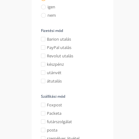
igen
nem
Fizetési mód
Barion utalás
PayPal utalás
Revolut utalás
készpénz
utánvét
átutalás
Szállítási mód
Foxpost
Packeta
futárszolgálat
posta
személyes átvétel