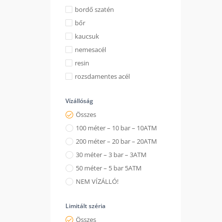
bordő szatén
bőr
kaucsuk
nemesacél
resin
rozsdamentes acél
Vízállóság
Összes
100 méter – 10 bar – 10ATM
200 méter – 20 bar – 20ATM
30 méter – 3 bar – 3ATM
50 méter – 5 bar 5ATM
NEM VÍZÁLLÓ!
Limitált széria
Összes