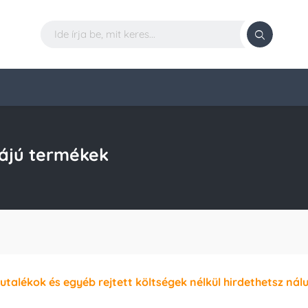
ájú termékek
jutalékok és egyéb rejtett költségek nélkül hirdethetsz nál