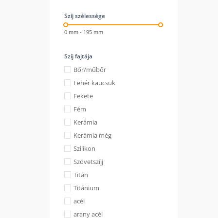
Szíj szélessége
0 mm - 195 mm
Szíj fajtája
Bőr/műbőr
Fehér kaucsuk
Fekete
Fém
Kerámia
Kerámia még
Szilikon
Szövetszíjj
Titán
Titánium
acél
arany acél