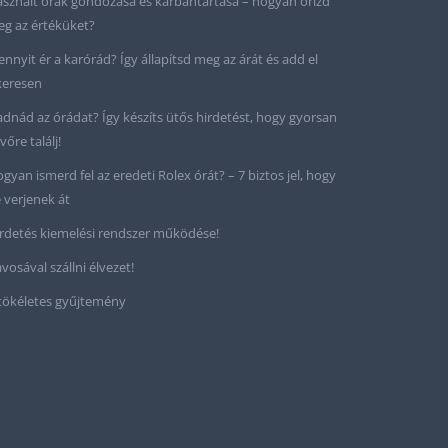
sznált órák gondozása és karbantartása – hogyan őrizd
g az értéküket?
nnyit ér a karórád? Így állapítsd meg az árát és add el
keresen
adnád az órádat? Így készíts ütős hirdetést, hogy gyorsan
vőre találj!
gyan ismerd fel az eredeti Rolex órát? – 7 biztos jel, hogy
 verjenek át
rdetés kiemelési rendszer működése!
vosával szállni élvezet!
tökéletes gyűjtemény