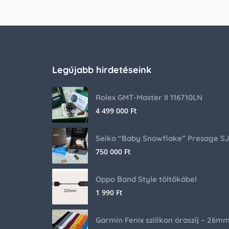
Legújabb hirdetéseink
Rolex GMT-Master II 116710LN
4 499 000
Ft
750 000
Ft
Oppo Band Style töltőkábel
1 990
Ft
Garmin Fenix szilikon óraszíj – 26m