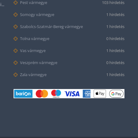
Pest vármegye
103 hirdetés
Halloween Apple Watch lila színű szilikon óraszíj
Somogy vármegye
1 hirdetés
Szabolcs-Szatmár-Bereg vármegye
1 hirdetés
Tolna vármegye
0 hirdetés
Vas vármegye
1 hirdetés
Veszprém vármegye
0 hirdetés
Zala vármegye
1 hirdetés