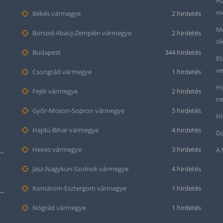
Ha
me
Békés vármegye
2 hirdetés
Me
Borsod-Abaúj-Zemplén vármegye
2 hirdetés
si
Budapest
344 hirdetés
El
ve
Csongrád vármegye
1 hirdetés
Ho
Fejér vármegye
2 hirdetés
ne
Győr-Moson-Sopron vármegye
5 hirdetés
Hi
Hajdú-Bihar vármegye
4 hirdetés
Da
Heves vármegye
3 hirdetés
A 
tt bőr óraszíj – 20mm és 22mm méretben
Jász-Nagykun-Szolnok vármegye
4 hirdetés
Komárom-Esztergom vármegye
1 hirdetés
Krokodil mintás bőr óraszíj (12mm-es befogóval rendelkező órához)
Nógrád vármegye
1 hirdetés