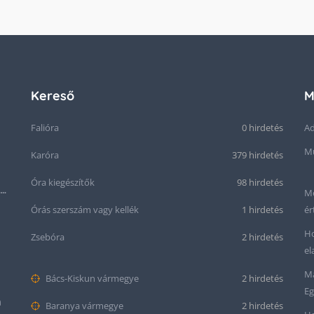
Kereső
M
Falióra
0 hirdetés
Ad
Mű
Karóra
379 hirdetés
Óra kiegészítők
98 hirdetés
Seiko “Baby Snowflake” Presage SJE073J1/SARA015 Limited Edition
Me
Órás szerszám vagy kellék
1 hirdetés
ér
Ho
Zsebóra
2 hirdetés
el
Ma
Bács-Kiskun vármegye
2 hirdetés
Eg
m
Baranya vármegye
2 hirdetés