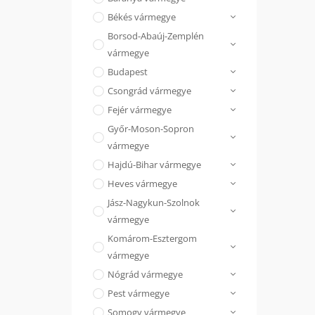
Békés vármegye
Borsod-Abaúj-Zemplén
vármegye
Budapest
Csongrád vármegye
Fejér vármegye
Győr-Moson-Sopron
vármegye
Hajdú-Bihar vármegye
Heves vármegye
Jász-Nagykun-Szolnok
vármegye
Komárom-Esztergom
vármegye
Nógrád vármegye
Pest vármegye
Somogy vármegye