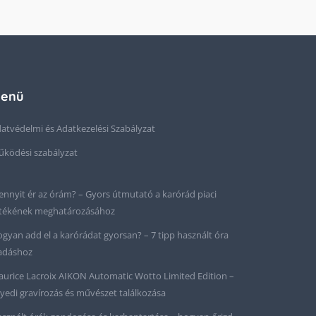
enü
atvédelmi és Adatkezelési Szabályzat
ködési szabályzat
nnyit ér az órám? – Gyors útmutató a karórád piaci
tékének meghatározásához
gyan add el a karórádat gyorsan? – 7 tipp használt óra
adáshoz
urice Lacroix AIKON Automatic Wotto Limited Edition –
yedi gravírozás és művészet találkozása