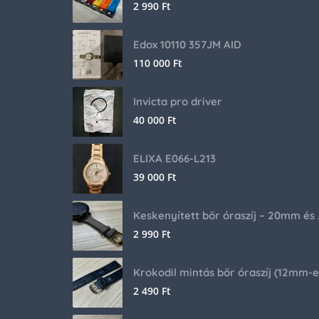
2 990
Ft
Edox 10110 357JM AID
110 000
Ft
Invicta pro driver
40 000
Ft
ELIXA E066-L213
39 000
Ft
Keskenyíte
2 990
Ft
2 490
Ft