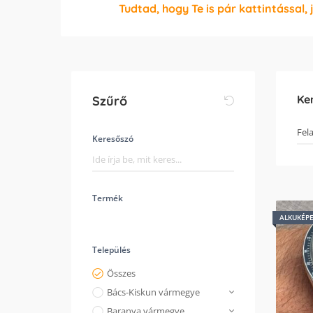
Tudtad, hogy Te is pár kattintással, 
Ke
Szűrő
Keresőszó
Termék
ALKUKÉP
Település
Összes
Bács-Kiskun vármegye
Baranya vármegye