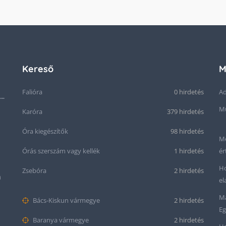
Kereső
M
Falióra
0 hirdetés
Ad
Seiko “Baby Snowflake” Presage SJE073J1/SARA015 Limited Edition
Mű
Karóra
379 hirdetés
Óra kiegészítők
98 hirdetés
Me
Órás szerszám vagy kellék
1 hirdetés
ér
Ho
Zsebóra
2 hirdetés
m
el
Ma
Bács-Kiskun vármegye
2 hirdetés
Eg
Baranya vármegye
2 hirdetés