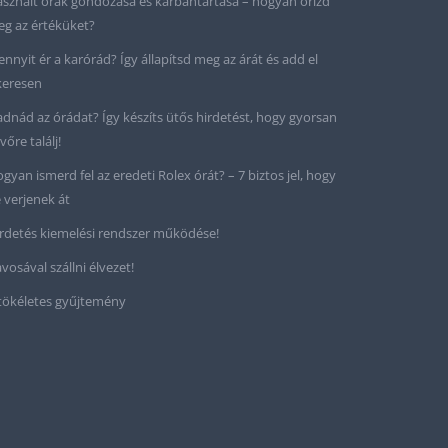
sznált órák gondozása és karbantartása – hogyan őrizd
g az értéküket?
nnyit ér a karórád? Így állapítsd meg az árát és add el
keresen
adnád az órádat? Így készíts ütős hirdetést, hogy gyorsan
vőre találj!
gyan ismerd fel az eredeti Rolex órát? – 7 biztos jel, hogy
 verjenek át
rdetés kiemelési rendszer működése!
vosával szállni élvezet!
tökéletes gyűjtemény