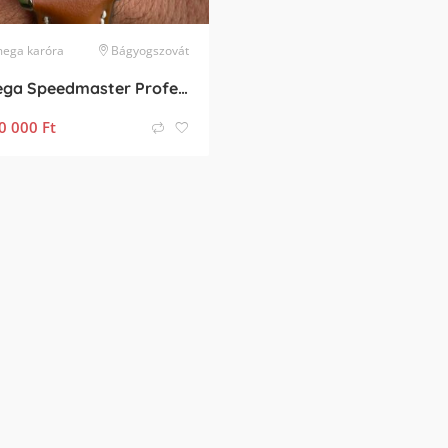
ega
karóra
Bágyogszovát
Omega Speedmaster Professional Moonwatch cal.861
0 000
Ft