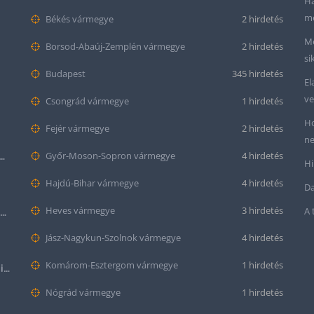
Ha
me
Békés vármegye
2 hirdetés
Me
Borsod-Abaúj-Zemplén vármegye
2 hirdetés
si
Budapest
345 hirdetés
El
ve
Csongrád vármegye
1 hirdetés
Ho
Fejér vármegye
2 hirdetés
ne
tt bőr óraszíj – 20mm és 22mm méretben
Győr-Moson-Sopron vármegye
4 hirdetés
Hi
Hajdú-Bihar vármegye
4 hirdetés
Da
Heves vármegye
3 hirdetés
A 
Krokodil mintás bőr óraszíj (12mm-es befogóval rendelkező órához)
Jász-Nagykun-Szolnok vármegye
4 hirdetés
Komárom-Esztergom vármegye
1 hirdetés
Halloween Apple Watch lila színű szilikon óraszíj
Nógrád vármegye
1 hirdetés