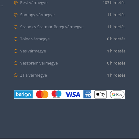
Pest vármegye
103 hirdetés
Citizen series 8 NB6050-51W smaragd színű számlappal
Somogy vármegye
1 hirdetés
Szabolcs-Szatmár-Bereg vármegye
1 hirdetés
Tolna vármegye
0 hirdetés
Vas vármegye
1 hirdetés
Veszprém vármegye
0 hirdetés
Zala vármegye
1 hirdetés