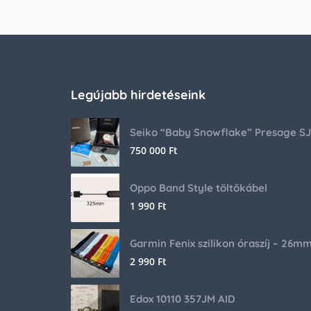
Legújabb hirdetéseink
750 000
Ft
Oppo Band Style töltőkábel
1 990
Ft
Garmin Fenix szilikon óraszíj – 26m
2 990
Ft
Edox 10110 357JM AID