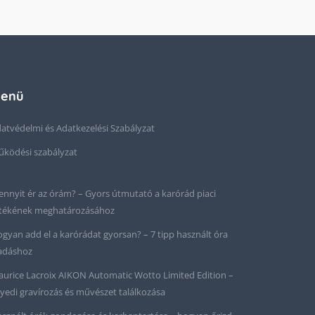
enü
atvédelmi és Adatkezelési Szabályzat
ködési szabályzat
nnyit ér az órám? – Gyors útmutató a karórád piaci
tékének meghatározásához
gyan add el a karórádat gyorsan? – 7 tipp használt óra
adáshoz
urice Lacroix AIKON Automatic Wotto Limited Edition –
yedi gravírozás és művészet találkozása