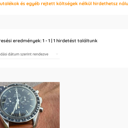
jutalékok és egyéb rejtett költségek nélkül hirdethetsz nál
resési eredmények:
1
-
1
|
1
hirdetést találtunk
ES