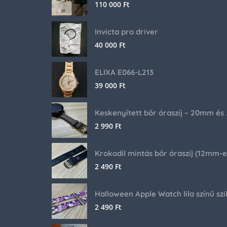
110 000
Ft
Invicta pro driver
40 000
Ft
ELIXA E066-L213
39 000
Ft
Keskenyíte
2 990
Ft
2 490
Ft
2 490
Ft