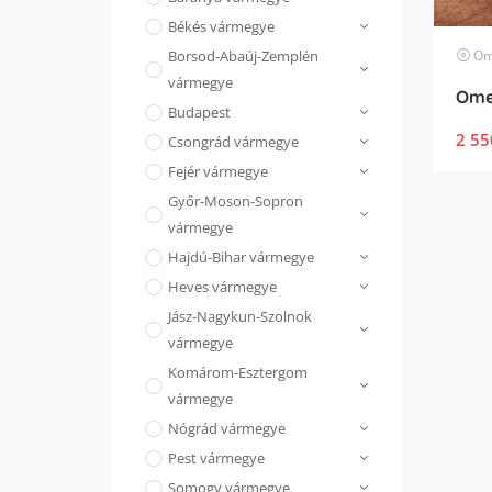
Békés vármegye
Om
Borsod-Abaúj-Zemplén
vármegye
Budapest
2 55
Csongrád vármegye
Fejér vármegye
Győr-Moson-Sopron
vármegye
Hajdú-Bihar vármegye
Heves vármegye
Jász-Nagykun-Szolnok
vármegye
Komárom-Esztergom
vármegye
Nógrád vármegye
Pest vármegye
Somogy vármegye