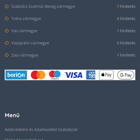
Szabolcs-Szatmár-Bereg vármegye
1 hirdetés
Tolna vármegye
0 hirdetés
Vas vármegye
1 hirdetés
Veszprém vármegye
0 hirdetés
Zala vármegye
1 hirdetés
Menü
Adatvédelmi és Adatkezelési Szabályzat
Működési szabályzat