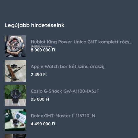
Legújabb hirdetéseink
Hublot King Power Unico GMT komplett rózsaarany
9 000 000
Ft
8 000 000
Ft
Apple Watch bőr két színű óraszíj
2 490
Ft
Casio G-Shock GW-A1100-1A3JF
95 000
Ft
Rolex GMT-Master II 116710LN
4 499 000
Ft