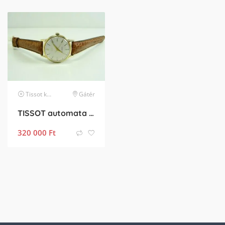
Tissot
karóra
Gátér
TISSOT automata arany karora
320 000
Ft