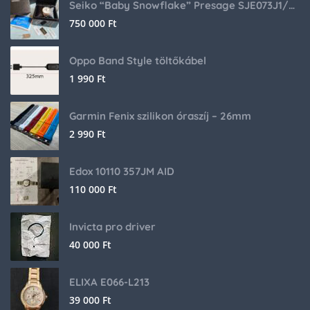
Seiko “Baby Snowflake” Presage SJE073J1/SARA015 Limited Edition
750 000
Ft
Oppo Band Style töltőkábel
1 990
Ft
Garmin Fenix szilikon óraszíj – 26mm
2 990
Ft
Edox 10110 357JM AID
110 000
Ft
Invicta pro driver
40 000
Ft
ELIXA E066-L213
39 000
Ft