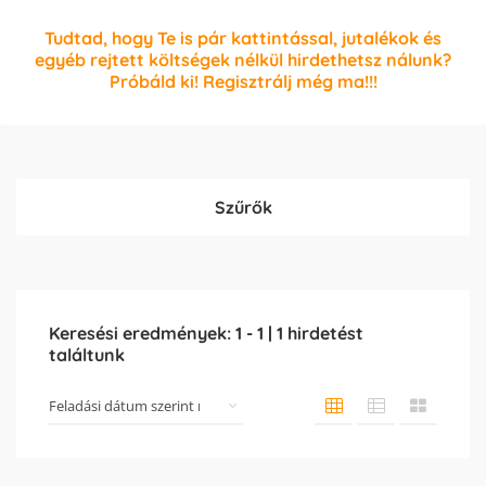
Tudtad, hogy Te is pár kattintással, jutalékok és
egyéb rejtett költségek nélkül hirdethetsz nálunk?
Próbáld ki! Regisztrálj még ma!!!
Szűrők
Keresési eredmények:
1
-
1
|
1
hirdetést
találtunk