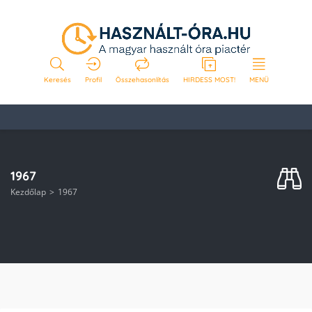
Keresés
Profil
Összehasonlítás
HIRDESS MOST!
MENÜ
1967
Kezdőlap
1967