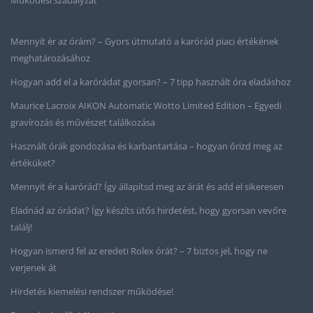
Mennyit ér az órám? – Gyors útmutató a karórád piaci értékének
meghatározásához
Hogyan add el a karórádat gyorsan? – 7 tipp használt óra eladáshoz
Maurice Lacroix AIKON Automatic Wotto Limited Edition – Egyedi
gravírozás és művészet találkozása
Használt órák gondozása és karbantartása – hogyan őrizd meg az
értéküket?
Mennyit ér a karórád? Így állapítsd meg az árát és add el sikeresen
Eladnád az órádat? Így készíts ütős hirdetést, hogy gyorsan vevőre
találj!
Hogyan ismerd fel az eredeti Rolex órát? – 7 biztos jel, hogy ne
verjenek át
Hirdetés kiemelési rendszer működése!