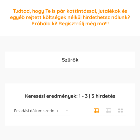
Tudtad, hogy Te is pár kattintással, jutalékok és
egyéb rejtett költségek nélkül hirdethetsz nálunk?
Próbáld ki! Regisztrálj még ma!!!
Szűrők
Keresési eredmények:
1
-
3
|
3
hirdetés