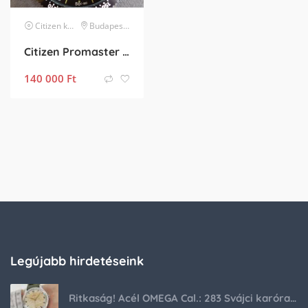
Citizen
karóra
Budapest XIV. kerület
Citizen Promaster Land – Garanciális
140 000
Ft
Legújabb hirdetéseink
Ritkaság! Acél OMEGA Cal.: 283 Svájci karóra 1953-ból!