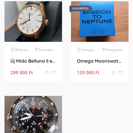
ALKUKÉPES
Mido
karóra
Szombathely
Omega
karóra
Veszprém
Új Mido Belluna II ezüst számlapú fekete bőrszíjas férfi karóra
Omega Moonswatch Neptune
299 000
Ft
120 000
Ft