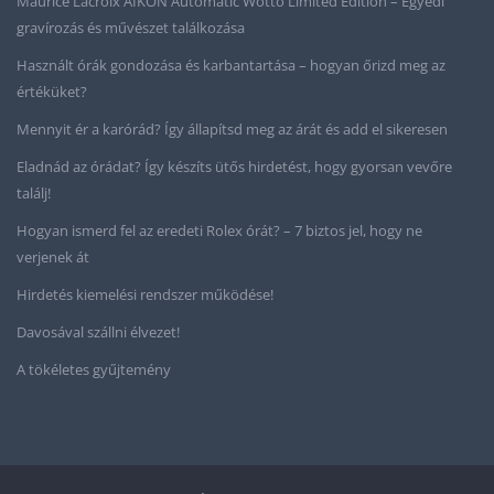
Maurice Lacroix AIKON Automatic Wotto Limited Edition – Egyedi
gravírozás és művészet találkozása
Használt órák gondozása és karbantartása – hogyan őrizd meg az
értéküket?
Mennyit ér a karórád? Így állapítsd meg az árát és add el sikeresen
Eladnád az órádat? Így készíts ütős hirdetést, hogy gyorsan vevőre
találj!
Hogyan ismerd fel az eredeti Rolex órát? – 7 biztos jel, hogy ne
verjenek át
Hirdetés kiemelési rendszer működése!
Davosával szállni élvezet!
A tökéletes gyűjtemény