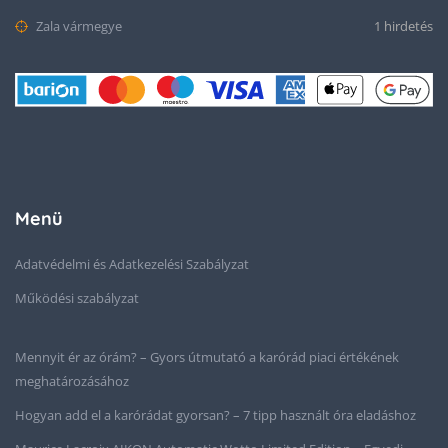
Zala vármegye
1 hirdetés
Menü
Adatvédelmi és Adatkezelési Szabályzat
Működési szabályzat
Mennyit ér az órám? – Gyors útmutató a karórád piaci értékének
meghatározásához
Hogyan add el a karórádat gyorsan? – 7 tipp használt óra eladáshoz