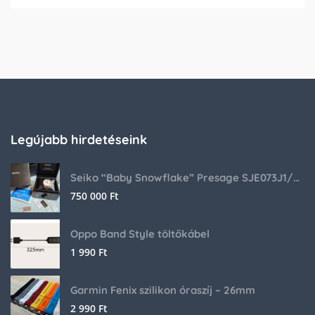
Legújabb hirdetéseink
Seiko “Baby Snowflake” Presage SJE073J1/SARA015 Limited Edition
750 000
Ft
Oppo Band Style töltőkábel
1 990
Ft
Garmin Fenix szilikon óraszíj – 26mm
2 990
Ft