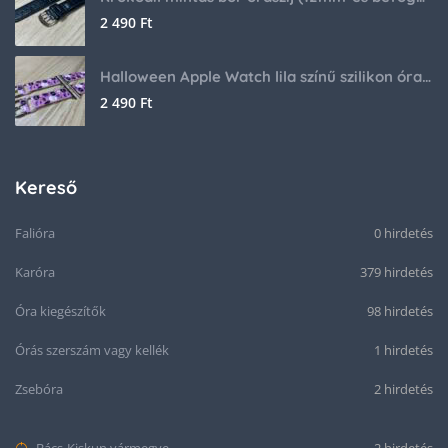
2 490
Ft
Halloween Apple Watch lila színű szilikon óraszíj
2 490
Ft
Kereső
Falióra
0 hirdetés
Karóra
379 hirdetés
Óra kiegészítők
98 hirdetés
Órás szerszám vagy kellék
1 hirdetés
Zsebóra
2 hirdetés