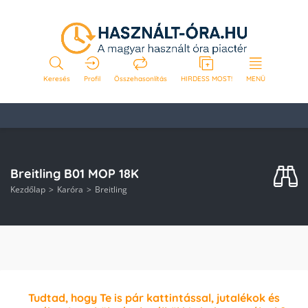
Keresés
Profil
Összehasonlítás
HIRDESS MOST!
MENÜ
Breitling B01 MOP 18K
Kezdőlap
Karóra
Breitling
Tudtad, hogy Te is pár kattintással, jutalékok és