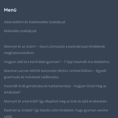
Menü
Adatvédelmi és Adatkezelési Szabályzat
Működési szabályzat
Mennyit ér az órám? – Gyors útmutató a karórád piaci értékének
meghatározásához
Hogyan add el a karórádat gyorsan? – 7 tipp használt óra eladáshoz
Maurice Lacroix AIKON Automatic Wotto Limited Edition – Egyedi
gravírozás és művészet találkozása
Használt órák gondozása és karbantartása – hogyan őrizd meg az
értéküket?
Mennyit ér a karórád? Így állapítsd meg az árát és add el sikeresen
Eladnád az órádat? Így készíts ütős hirdetést, hogy gyorsan vevőre
találj!