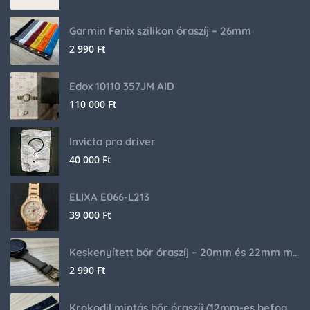
Garmin Fenix szilikon óraszíj – 26mm
2 990
Ft
Edox 10110 357JM AID
110 000
Ft
Invicta pro driver
40 000
Ft
ELIXA E066-L213
39 000
Ft
Keskenyített bőr óraszíj – 20mm és 22mm méretben
2 990
Ft
Krokodil mintás bőr óraszíj (12mm-es befogóval rendelkező órához)