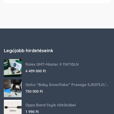
Legújabb hirdetéseink
Rolex GMT-Master II 116710LN
4 499 000
Ft
Seiko “Baby Snowflake” Presage SJE073J1/SARA015 Limited Edition
750 000
Ft
Oppo Band Style töltőkábel
1 990
Ft