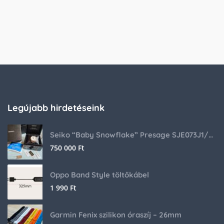
Legújabb hirdetéseink
Seiko “Baby Snowflake” Presage SJE073J1/SARA015 Limited Edition
750 000
Ft
Oppo Band Style töltőkábel
1 990
Ft
Garmin Fenix szilikon óraszíj – 26mm