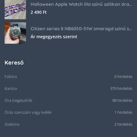
Halloween Apple Watch lila színű szilikon óraszíj
2 490
Ft
Citizen series 8 NB6050-51W smaragd színű számlappal
Ár megegyezés szerint
Kereső
Falióra
0 hirdetés
Karóra
379 hirdetés
Óra kiegészítők
98 hirdetés
Órás szerszám vagy kellék
1 hirdetés
Zsebóra
2 hirdetés