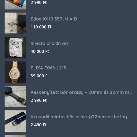
2 990
Ft
Edox 10110 357JM AID
110 000
Ft
Invicta pro driver
40 000
Ft
ELIXA E066-L213
39 000
Ft
Keskenyített bőr óraszíj – 20mm és 22mm méretben
2 990
Ft
Krokodil mintás bőr óraszíj (12mm-es befogóval rendelkező órához)
2 490
Ft