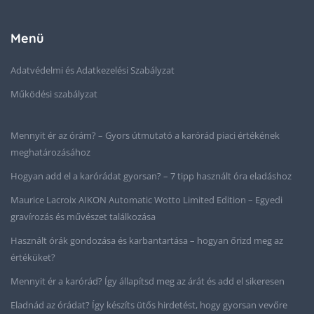
Menü
Adatvédelmi és Adatkezelési Szabályzat
Működési szabályzat
Mennyit ér az órám? – Gyors útmutató a karórád piaci értékének
meghatározásához
Hogyan add el a karórádat gyorsan? – 7 tipp használt óra eladáshoz
Maurice Lacroix AIKON Automatic Wotto Limited Edition – Egyedi
gravírozás és művészet találkozása
Használt órák gondozása és karbantartása – hogyan őrizd meg az
értéküket?
Mennyit ér a karórád? Így állapítsd meg az árát és add el sikeresen
Eladnád az órádat? Így készíts ütős hirdetést, hogy gyorsan vevőre