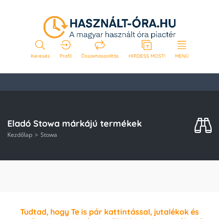
Keresés
Profil
Összehasonlítás
HIRDESS MOST!
MENÜ
Eladó Stowa márkájú termékek
Kezdőlap
Stowa
Tudtad, hogy Te is pár kattintással, jutalékok és