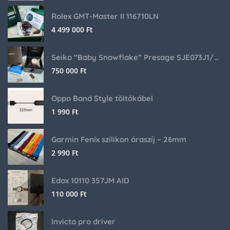
Rolex GMT-Master II 116710LN
4 499 000
Ft
Seiko “Baby Snowflake” Presage SJE073J1/SARA015 Limited Edition
750 000
Ft
Oppo Band Style töltőkábel
1 990
Ft
Garmin Fenix szilikon óraszíj – 26mm
2 990
Ft
Edox 10110 357JM AID
110 000
Ft
Invicta pro driver