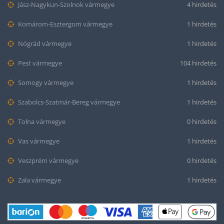
Jász-Nagykun-Szolnok vármegye
4 hirdetés
Komárom-Esztergom vármegye
1 hirdetés
Nógrád vármegye
1 hirdetés
Pest vármegye
104 hirdetés
Somogy vármegye
1 hirdetés
Szabolcs-Szatmár-Bereg vármegye
1 hirdetés
Tolna vármegye
0 hirdetés
Vas vármegye
1 hirdetés
Veszprém vármegye
0 hirdetés
Zala vármegye
1 hirdetés