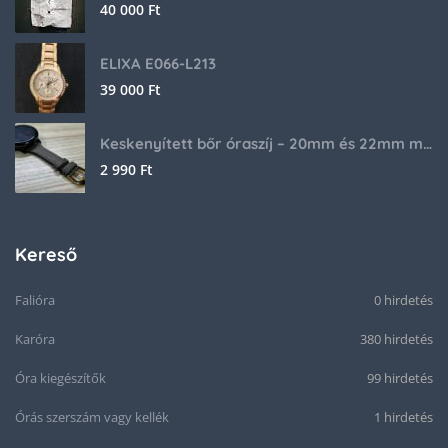
40 000
Ft
ELIXA E066-L213
39 000
Ft
Keskenyített bőr óraszíj – 20mm és 22mm méretben
2 990
Ft
Kereső
Falióra
0 hirdetés
Karóra
380 hirdetés
Óra kiegészítők
99 hirdetés
Órás szerszám vagy kellék
1 hirdetés